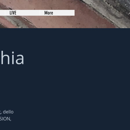
LIVE
More
hia
, dello
SSION,