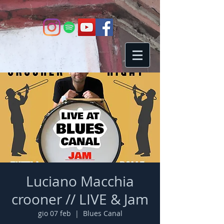
Luciano Macchia
crooner // LIVE & Jam
gio 07 feb
  |  
Blues Canal