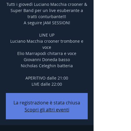
Tutti i giovedì Luciano Macchia crooner &
Super Band per un live esuberante a
tratti conturbante!!!
A seguire JAM SESSION!
LINE UP
Luciano Macchia crooner trombone e
voce
Elio Marrapodi chitarra e voce
Giovanni Doneda basso
Nicholas Celeghin batteria
APERITIVO dalle 21:00
LIVE dalle 22:00
La registrazione è stata chiusa
Scopri gli altri eventi