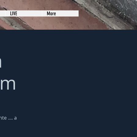
LIVE
More
a
am
e .... a