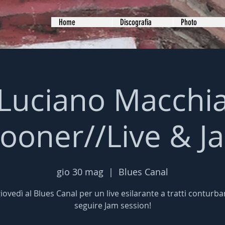
Home
Discografia
Photo
Luciano Macchi
rooner//Live & J
gio 30 mag
  |  
Blues Canal
 giovedì al Blues Canal per un live esilarante a tratti conturbant
seguire Jam session!