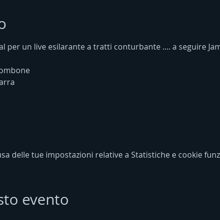
o
al per un live esilarante a tratti conturbante .... a seguire Ja
trombone
arra
a
 delle tue impostazioni relative a Statistiche e cookie funz
sto evento