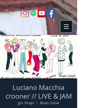
Luciano Macchia
crooner // LIVE & JAM
gio 18 apr
  |  
Blues Canal